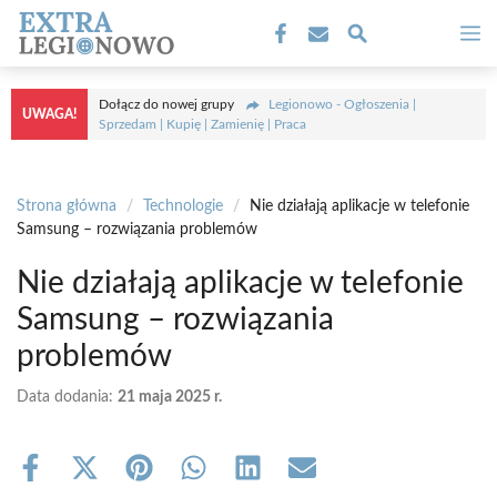
Przejdź
M
do
treści
Dołącz do nowej grupy
Legionowo - Ogłoszenia |
UWAGA!
Sprzedam | Kupię | Zamienię | Praca
Strona główna
/
Technologie
/
Nie działają aplikacje w telefonie
Samsung – rozwiązania problemów
Nie działają aplikacje w telefonie
Samsung – rozwiązania
problemów
Data dodania:
21 maja 2025 r.
Share
Share
Share
Share
Share
Share
on
on
on
on
on
on