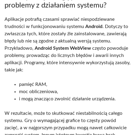
problemy z działaniem systemu?
Aplikacje potrafią czasami sprawiać niespodziewane
trudności w funkcjonowaniu systemu
Android
. Dotyczy to
zwłaszcza tych, które zostały źle zainstalowane, zawierają
błędy lub nie są zgodne z aktualną wersją systemu.
Przykładowo,
Android System WebView
często powoduje
problemy, prowadząc do licznych błędów i awarii innych
aplikacji. Programy, które intensywnie wykorzystują zasoby,
takie jak:
pamięć RAM,
moc obliczeniowa,
i mogą znacząco zwolnić działanie urządzenia.
W rezultacie, może to skutkować niestabilnością całego
systemu. Gry o wymagającej grafice to częsty powód
zacięć, a w najgorszym przypadku mogą nawet całkowicie
zamrozić system. Innym istotnym kwestią bywa brak