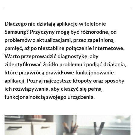
Facebook
X
Pinterest
WhatsApp
LinkedIn
Email
(Twitter)
Dlaczego nie działają aplikacje w telefonie
Samsung? Przyczyny mogą być różnorodne, od
problemów z aktualizacjami, przez zapełnioną
pamięć, aż po niestabilne połączenie internetowe.
Warto przeprowadzić diagnostykę, aby
zidentyfikować źródło problemu i podjąć działania,
które przywrócą prawidłowe funkcjonowanie
aplikacji. Poznaj najczęstsze kłopoty oraz sposoby
ich rozwiązywania, aby cieszyć się pełną
funkcjonalnością swojego urządzenia.