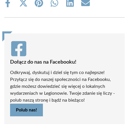
Share
Share
Share
Share
Share
Share
on
on
on
on
on
on
Facebook
X
Pinterest
WhatsApp
LinkedIn
Email
(Twitter)
Dołącz do nas na Facebooku!
Odkrywaj, dyskutuj i dziel się tym co najlepsze!
Przyłącz się do naszej społeczności na Facebooku,
gdzie możesz dowiedzieć się więcej o lokalnych
wydarzeniach w Legionowie. Twoje zdanie się liczy -
polub naszą stronę i bądź na bieżąco!
Polub nas!