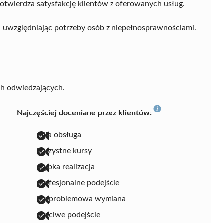
potwierdza satysfakcję klientów z oferowanych usług.
 uwzględniając potrzeby osób z niepełnosprawnościami.
ch odwiedzających.
Najczęściej doceniane przez klientów:
miła obsługa
korzystne kursy
szybka realizacja
profesjonalne podejście
bezproblemowa wymiana
uczciwe podejście