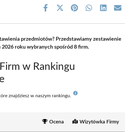
Share
Share
Share
Share
Share
Share
on
on
on
on
on
on
Facebook
X
Pinterest
WhatsApp
LinkedIn
Email
(Twitter)
astawienia przedmiotów? Przedstawiamy zestawienie
 2026 roku wybranych spośród 8 firm.
 Firm w Rankingu
e
które znajdziesz w naszym rankingu.
Ocena
Wizytówka Firmy