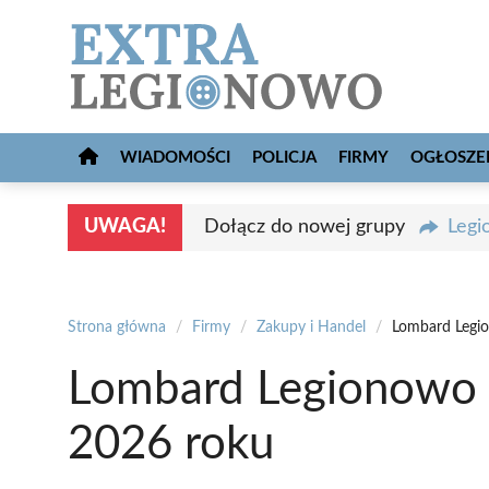
Przejdź
do
treści
WIADOMOŚCI
POLICJA
FIRMY
OGŁOSZE
UWAGA!
Dołącz do nowej grupy
Legi
Strona główna
/
Firmy
/
Zakupy i Handel
/
Lombard Legio
Lombard Legionowo 
2026 roku