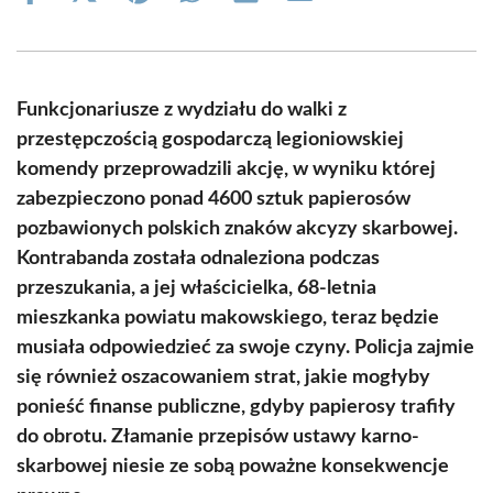
on
on
on
on
on
on
Facebook
X
Pinterest
WhatsApp
LinkedIn
Email
(Twitter)
Funkcjonariusze z wydziału do walki z
przestępczością gospodarczą legioniowskiej
komendy przeprowadzili akcję, w wyniku której
zabezpieczono ponad 4600 sztuk papierosów
pozbawionych polskich znaków akcyzy skarbowej.
Kontrabanda została odnaleziona podczas
przeszukania, a jej właścicielka, 68-letnia
mieszkanka powiatu makowskiego, teraz będzie
musiała odpowiedzieć za swoje czyny. Policja zajmie
się również oszacowaniem strat, jakie mogłyby
ponieść finanse publiczne, gdyby papierosy trafiły
do obrotu. Złamanie przepisów ustawy karno-
skarbowej niesie ze sobą poważne konsekwencje