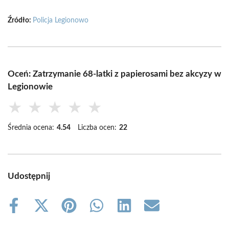
Źródło:
Policja Legionowo
Oceń: Zatrzymanie 68-latki z papierosami bez akcyzy w
Legionowie
★
★
★
★
★
Średnia ocena:
4.54
Liczba ocen:
22
Udostępnij
Share
Share
Share
Share
Share
Share
on
on
on
on
on
on
Facebook
X
Pinterest
WhatsApp
LinkedIn
Email