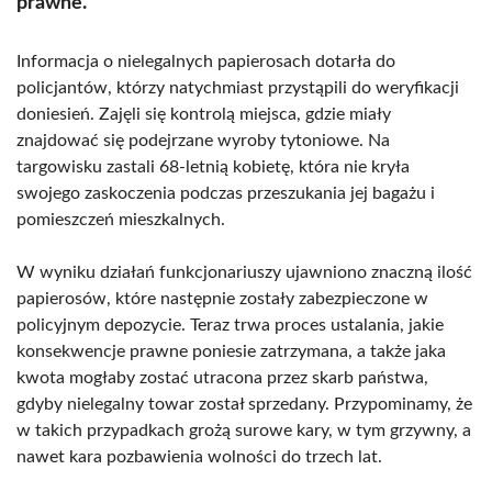
prawne.
Informacja o nielegalnych papierosach dotarła do
policjantów, którzy natychmiast przystąpili do weryfikacji
doniesień. Zajęli się kontrolą miejsca, gdzie miały
znajdować się podejrzane wyroby tytoniowe. Na
targowisku zastali 68-letnią kobietę, która nie kryła
swojego zaskoczenia podczas przeszukania jej bagażu i
pomieszczeń mieszkalnych.
W wyniku działań funkcjonariuszy ujawniono znaczną ilość
papierosów, które następnie zostały zabezpieczone w
policyjnym depozycie. Teraz trwa proces ustalania, jakie
konsekwencje prawne poniesie zatrzymana, a także jaka
kwota mogłaby zostać utracona przez skarb państwa,
gdyby nielegalny towar został sprzedany. Przypominamy, że
w takich przypadkach grożą surowe kary, w tym grzywny, a
nawet kara pozbawienia wolności do trzech lat.