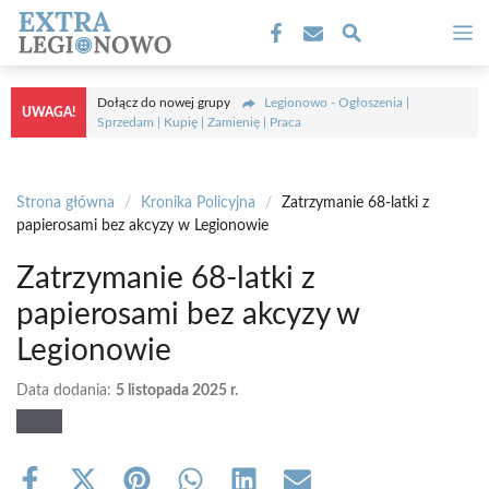
Przejdź
M
do
treści
Dołącz do nowej grupy
Legionowo - Ogłoszenia |
UWAGA!
Sprzedam | Kupię | Zamienię | Praca
Strona główna
/
Kronika Policyjna
/
Zatrzymanie 68-latki z
papierosami bez akcyzy w Legionowie
Zatrzymanie 68-latki z
papierosami bez akcyzy w
Legionowie
Data dodania:
5 listopada 2025 r.
Share
Share
Share
Share
Share
Share