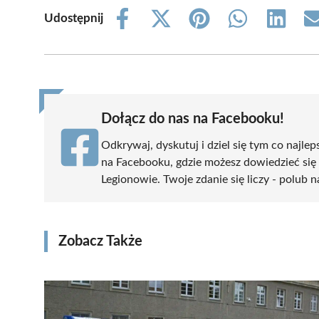
Udostępnij
Share
Share
Share
Share
Share
on
on
on
on
on
Facebook
X
Pinterest
WhatsApp
LinkedIn
(Twitter)
Dołącz do nas na Facebooku!
Odkrywaj, dyskutuj i dziel się tym co najlep
na Facebooku, gdzie możesz dowiedzieć się
Legionowie. Twoje zdanie się liczy - polub n
Zobacz Także