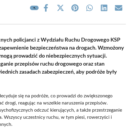
Share
Share
Share
Share
Share
Share
on
on
on
on
on
on
Facebook
X
Pinterest
WhatsApp
LinkedIn
Email
(Twitter)
cnych policjanci z Wydziału Ruchu Drogowego KSP
u zapewnienie bezpieczeństwa na drogach. Wzmożony
 mogą prowadzić do niebezpiecznych sytuacji.
eganie przepisów ruchu drogowego oraz stan
ednich zasadach zabezpieczeń, aby podróże były
decyduje się na podróże, co prowadzi do zwiększonego
ć drogi, reagując na wszelkie naruszenia przepisów.
sychofizycznych odczuć kierujących, a także przestrzeganie
 Wszyscy uczestnicy ruchu, w tym piesi, rowerzyści i
nnych.