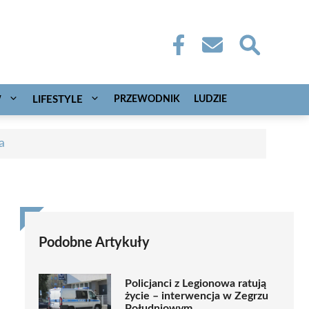
W
LIFESTYLE
PRZEWODNIK
LUDZIE
a
Podobne Artykuły
Policjanci z Legionowa ratują
życie – interwencja w Zegrzu
Południowym