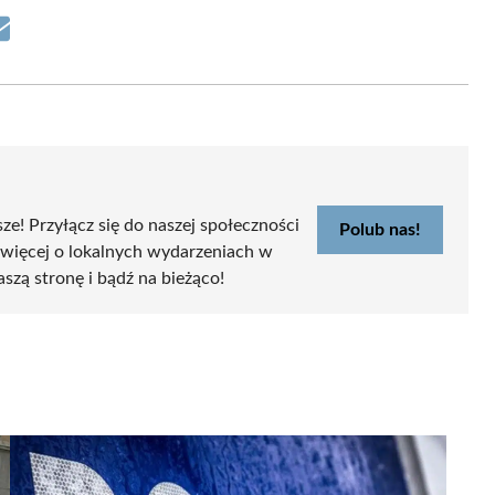
Share
on
Email
sze! Przyłącz się do naszej społeczności
Polub nas!
 więcej o lokalnych wydarzeniach w
aszą stronę i bądź na bieżąco!