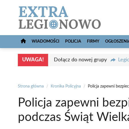
Przejdź
do
treści
WIADOMOŚCI
POLICJA
FIRMY
OGŁOSZENI
UWAGA!
Dołącz do nowej grupy
Legi
Strona główna
/
Kronika Policyjna
/
Policja zapewni bezpi
Policja zapewni bez
podczas Świąt Wiel