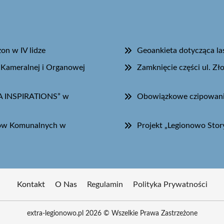
n w IV lidze
Geoankieta dotycząca l
 Kameralnej i Organowej
Zamknięcie części ul. Z
DA INSPIRATIONS” w
Obowiązkowe czipowanie
dów Komunalnych w
Projekt „Legionowo Story
Kontakt
O Nas
Regulamin
Polityka Prywatności
extra-legionowo.pl 2026 © Wszelkie Prawa Zastrzeżone