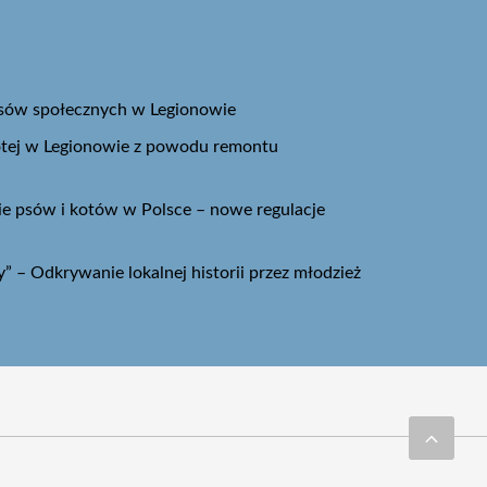
asów społecznych w Legionowie
łotej w Legionowie z powodu remontu
 psów i kotów w Polsce – nowe regulacje
” – Odkrywanie lokalnej historii przez młodzież