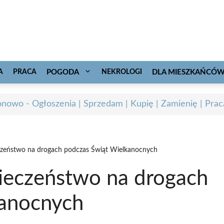
A
PRACA
POGODA
NEKROLOGI
DLA MIESZKAŃCÓ
onowo - Ogłoszenia | Sprzedam | Kupię | Zamienię | Prac
eczeństwo na drogach podczas Świąt Wielkanocnych
pieczeństwo na drogach
kanocnych