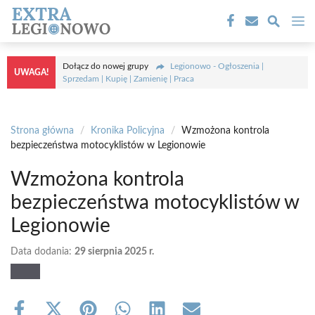
Przejdź
M
do
treści
Dołącz do nowej grupy
Legionowo - Ogłoszenia |
UWAGA!
Sprzedam | Kupię | Zamienię | Praca
Strona główna
/
Kronika Policyjna
/
Wzmożona kontrola
bezpieczeństwa motocyklistów w Legionowie
Wzmożona kontrola
bezpieczeństwa motocyklistów w
Legionowie
Data dodania:
29 sierpnia 2025 r.
Share
Share
Share
Share
Share
Share