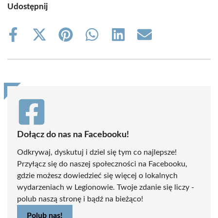
Udostępnij
Share
Share
Share
Share
Share
Share
on
on
on
on
on
on
Facebook
X
Pinterest
WhatsApp
LinkedIn
Email
(Twitter)
Dołącz do nas na Facebooku!
Odkrywaj, dyskutuj i dziel się tym co najlepsze!
Przyłącz się do naszej społeczności na Facebooku,
gdzie możesz dowiedzieć się więcej o lokalnych
wydarzeniach w Legionowie. Twoje zdanie się liczy -
polub naszą stronę i bądź na bieżąco!
Polub nas!