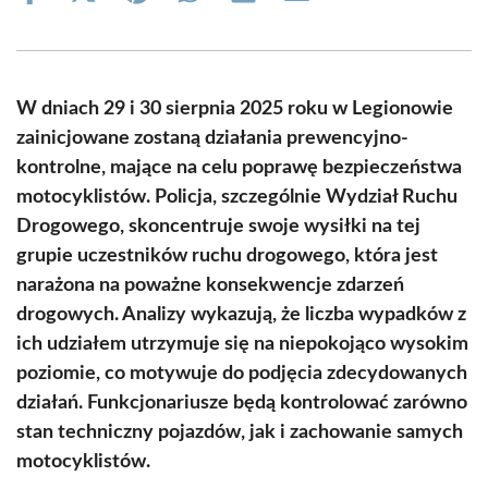
on
on
on
on
on
on
Facebook
X
Pinterest
WhatsApp
LinkedIn
Email
(Twitter)
W dniach 29 i 30 sierpnia 2025 roku w Legionowie
zainicjowane zostaną działania prewencyjno-
kontrolne, mające na celu poprawę bezpieczeństwa
motocyklistów. Policja, szczególnie Wydział Ruchu
Drogowego, skoncentruje swoje wysiłki na tej
grupie uczestników ruchu drogowego, która jest
narażona na poważne konsekwencje zdarzeń
drogowych. Analizy wykazują, że liczba wypadków z
ich udziałem utrzymuje się na niepokojąco wysokim
poziomie, co motywuje do podjęcia zdecydowanych
działań. Funkcjonariusze będą kontrolować zarówno
stan techniczny pojazdów, jak i zachowanie samych
motocyklistów.