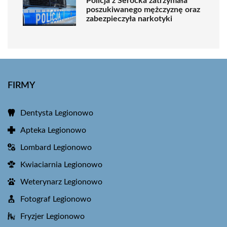
Policja z Serocka zatrzymała
poszukiwanego mężczyznę oraz
zabezpieczyła narkotyki
FIRMY
Dentysta Legionowo
Apteka Legionowo
Lombard Legionowo
Kwiaciarnia Legionowo
Weterynarz Legionowo
Fotograf Legionowo
Fryzjer Legionowo