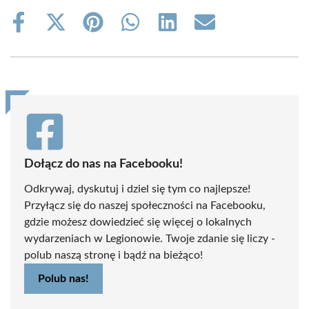
Share
Share
Share
Share
Share
Share
on
on
on
on
on
on
Facebook
X
Pinterest
WhatsApp
LinkedIn
Email
(Twitter)
Dołącz do nas na Facebooku!
Odkrywaj, dyskutuj i dziel się tym co najlepsze!
Przyłącz się do naszej społeczności na Facebooku,
gdzie możesz dowiedzieć się więcej o lokalnych
wydarzeniach w Legionowie. Twoje zdanie się liczy -
polub naszą stronę i bądź na bieżąco!
Polub nas!