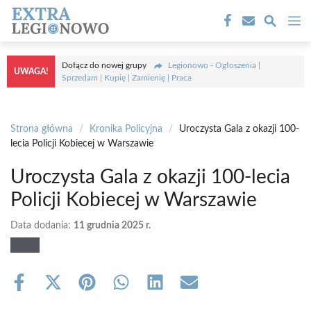
Przejdź
M
do
treści
Dołącz do nowej grupy
Legionowo - Ogłoszenia |
UWAGA!
Sprzedam | Kupię | Zamienię | Praca
Strona główna
/
Kronika Policyjna
/
Uroczysta Gala z okazji 100-
lecia Policji Kobiecej w Warszawie
Uroczysta Gala z okazji 100-lecia
Policji Kobiecej w Warszawie
Data dodania:
11 grudnia 2025 r.
Share
Share
Share
Share
Share
Share
on
on
on
on
on
on
Facebook
X
Pinterest
WhatsApp
LinkedIn
Email