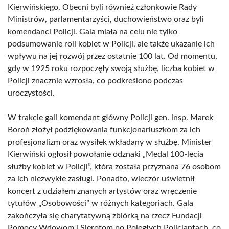
Kierwińskiego. Obecni byli również członkowie Rady
Ministrów, parlamentarzyści, duchowieństwo oraz byli
komendanci Policji. Gala miała na celu nie tylko
podsumowanie roli kobiet w Policji, ale także ukazanie ich
wpływu na jej rozwój przez ostatnie 100 lat. Od momentu,
gdy w 1925 roku rozpoczęły swoją służbę, liczba kobiet w
Policji znacznie wzrosła, co podkreślono podczas
uroczystości.
W trakcie gali komendant główny Policji gen. insp. Marek
Boroń złożył podziękowania funkcjonariuszkom za ich
profesjonalizm oraz wysiłek wkładany w służbę. Minister
Kierwiński ogłosił powołanie odznaki „Medal 100-lecia
służby kobiet w Policji”, która została przyznana 76 osobom
za ich niezwykłe zasługi. Ponadto, wieczór uświetnił
koncert z udziałem znanych artystów oraz wręczenie
tytułów „Osobowości” w różnych kategoriach. Gala
zakończyła się charytatywną zbiórką na rzecz Fundacji
Pomocy Wdowom i Sierotom po Poległych Policjantach, co