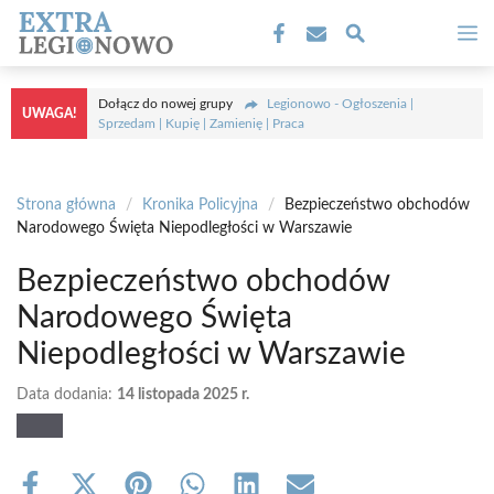
Przejdź
M
do
treści
Dołącz do nowej grupy
Legionowo - Ogłoszenia |
UWAGA!
Sprzedam | Kupię | Zamienię | Praca
Strona główna
/
Kronika Policyjna
/
Bezpieczeństwo obchodów
Narodowego Święta Niepodległości w Warszawie
Bezpieczeństwo obchodów
Narodowego Święta
Niepodległości w Warszawie
Data dodania:
14 listopada 2025 r.
Share
Share
Share
Share
Share
Share