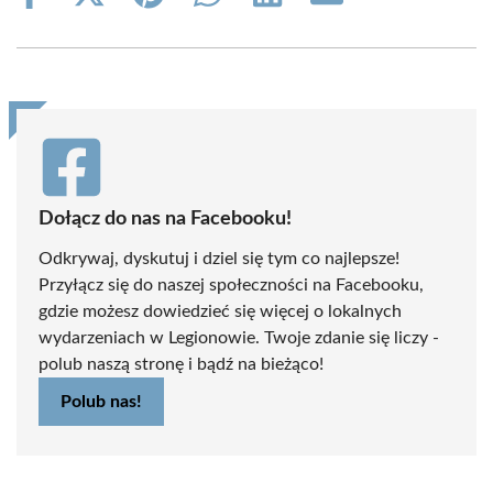
on
on
on
on
on
on
Facebook
X
Pinterest
WhatsApp
LinkedIn
Email
(Twitter)
Dołącz do nas na Facebooku!
Odkrywaj, dyskutuj i dziel się tym co najlepsze!
Przyłącz się do naszej społeczności na Facebooku,
gdzie możesz dowiedzieć się więcej o lokalnych
wydarzeniach w Legionowie. Twoje zdanie się liczy -
polub naszą stronę i bądź na bieżąco!
Polub nas!