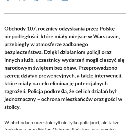
on
on
on
on
on
on
Facebook
X
Pinterest
WhatsApp
LinkedIn
Email
(Twitter)
Obchody 107. rocznicy odzyskania przez Polskę
niepodległości, które miały miejsce w Warszawie,
przebiegły w atmosferze zadbanego
bezpieczeństwa. Dzięki działaniom policji oraz
innych służb, uczestnicy wydarzeń mogli cieszyć się
narodowym świętem bez obaw. Przeprowadzono
szereg działań prewencyjnych, a także interwencji,
które miały na celu eliminację potencjalnych
zagrożeń. Policja podkreśla, że cel ich działań był
jednoznaczny – ochrona mieszkańców oraz gości w
stolicy.
W obchodach uczestniczyli nie tylko policjanci, ale także
funkcjonariusze Służby Ochrony Państwa, pracownicy