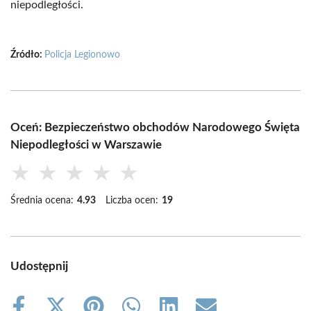
niepodległości.
Źródło:
Policja Legionowo
Oceń: Bezpieczeństwo obchodów Narodowego Święta
Niepodległości w Warszawie
★
★
★
★
★
Średnia ocena:
4.93
Liczba ocen:
19
Udostępnij
Share
Share
Share
Share
Share
Share