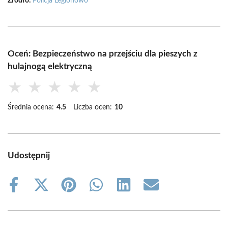
Źródło:
Policja Legionowo
Oceń: Bezpieczeństwo na przejściu dla pieszych z
hulajnogą elektryczną
★
★
★
★
★
Średnia ocena:
4.5
Liczba ocen:
10
Udostępnij
Share
Share
Share
Share
Share
Share
on
on
on
on
on
on
Facebook
X
Pinterest
WhatsApp
LinkedIn
Email
(Twitter)