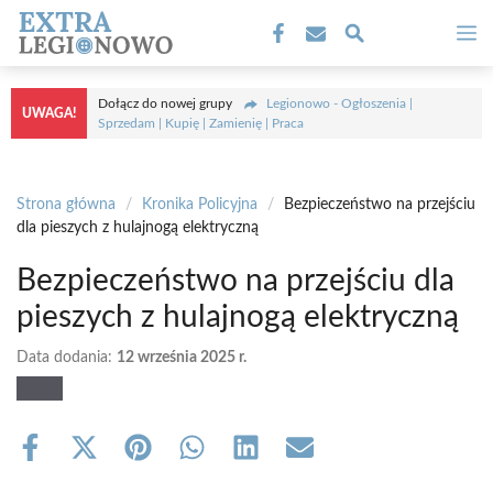
Przejdź
M
do
treści
Dołącz do nowej grupy
Legionowo - Ogłoszenia |
UWAGA!
Sprzedam | Kupię | Zamienię | Praca
Strona główna
/
Kronika Policyjna
/
Bezpieczeństwo na przejściu
dla pieszych z hulajnogą elektryczną
Bezpieczeństwo na przejściu dla
pieszych z hulajnogą elektryczną
Data dodania:
12 września 2025 r.
Share
Share
Share
Share
Share
Share
on
on
on
on
on
on
Facebook
X
Pinterest
WhatsApp
LinkedIn
Email