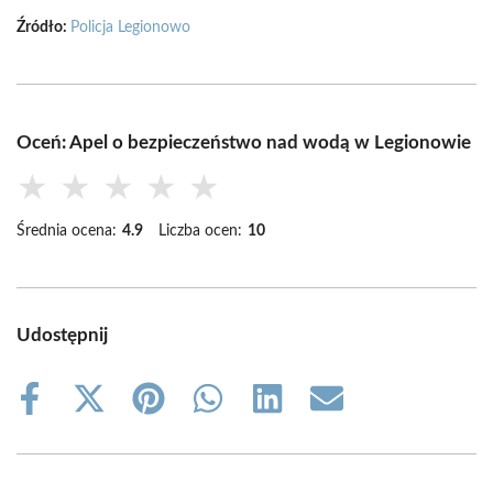
Źródło:
Policja Legionowo
Oceń: Apel o bezpieczeństwo nad wodą w Legionowie
★
★
★
★
★
Średnia ocena:
4.9
Liczba ocen:
10
Udostępnij
Share
Share
Share
Share
Share
Share
on
on
on
on
on
on
Facebook
X
Pinterest
WhatsApp
LinkedIn
Email
(Twitter)