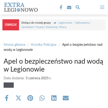
Przejdź
M
do
treści
Dołącz do nowej grupy
Legionowo - Ogłoszenia |
UWAGA!
Sprzedam | Kupię | Zamienię | Praca
Strona główna
/
Kronika Policyjna
/
Apel o bezpieczeństwo nad
wodą w Legionowie
Apel o bezpieczeństwo nad wodą
w Legionowie
Data dodania:
3 czerwca 2025 r.
Share
Share
Share
Share
Share
Share
on
on
on
on
on
on
Facebook
X
Pinterest
WhatsApp
LinkedIn
Email