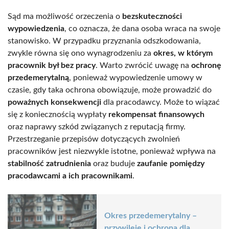
Sąd ma możliwość orzeczenia o
bezskuteczności
wypowiedzenia
, co oznacza, że dana osoba wraca na swoje
stanowisko. W przypadku przyznania odszkodowania,
zwykle równa się ono wynagrodzeniu za
okres, w którym
pracownik był bez pracy
. Warto zwrócić uwagę na
ochronę
przedemerytalną
, ponieważ wypowiedzenie umowy w
czasie, gdy taka ochrona obowiązuje, może prowadzić do
poważnych konsekwencji
dla pracodawcy. Może to wiązać
się z koniecznością wypłaty
rekompensat finansowych
oraz naprawy szkód związanych z reputacją firmy.
Przestrzeganie przepisów dotyczących zwolnień
pracowników jest niezwykle istotne, ponieważ wpływa na
stabilność zatrudnienia
oraz buduje
zaufanie pomiędzy
pracodawcami a ich pracownikami
.
Okres przedemerytalny –
przywileje i ochrona dla