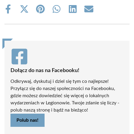
Share
Share
Share
Share
Share
Share
on
on
on
on
on
on
Facebook
X
Pinterest
WhatsApp
LinkedIn
Email
(Twitter)
Dołącz do nas na Facebooku!
Odkrywaj, dyskutuj i dziel się tym co najlepsze!
Przyłącz się do naszej społeczności na Facebooku,
gdzie możesz dowiedzieć się więcej o lokalnych
wydarzeniach w Legionowie. Twoje zdanie się liczy -
polub naszą stronę i bądź na bieżąco!
Polub nas!