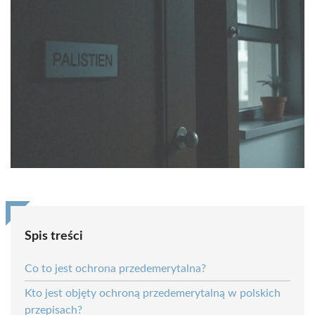
Spis treści
Co to jest ochrona przedemerytalna?
Kto jest objęty ochroną przedemerytalną w polskich
przepisach?