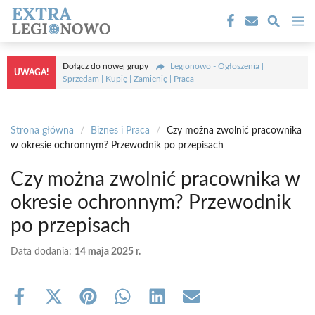
Przejdź
M
do
treści
Dołącz do nowej grupy
Legionowo - Ogłoszenia |
UWAGA!
Sprzedam | Kupię | Zamienię | Praca
Strona główna
/
Biznes i Praca
/
Czy można zwolnić pracownika
w okresie ochronnym? Przewodnik po przepisach
Czy można zwolnić pracownika w
okresie ochronnym? Przewodnik
po przepisach
Data dodania:
14 maja 2025 r.
Share
Share
Share
Share
Share
Share
on
on
on
on
on
on