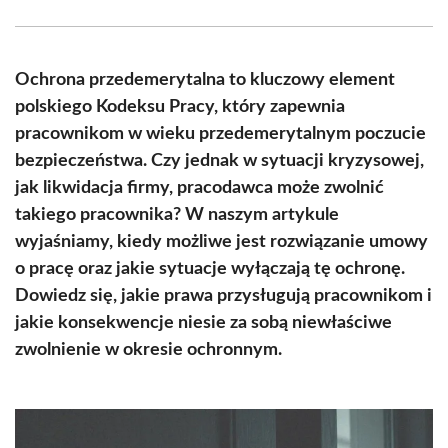
Facebook
X
Pinterest
WhatsApp
LinkedIn
Email
(Twitter)
Ochrona przedemerytalna to kluczowy element
polskiego Kodeksu Pracy, który zapewnia
pracownikom w wieku przedemerytalnym poczucie
bezpieczeństwa. Czy jednak w sytuacji kryzysowej,
jak likwidacja firmy, pracodawca może zwolnić
takiego pracownika? W naszym artykule
wyjaśniamy, kiedy możliwe jest rozwiązanie umowy
o pracę oraz jakie sytuacje wyłączają tę ochronę.
Dowiedz się, jakie prawa przysługują pracownikom i
jakie konsekwencje niesie za sobą niewłaściwe
zwolnienie w okresie ochronnym.