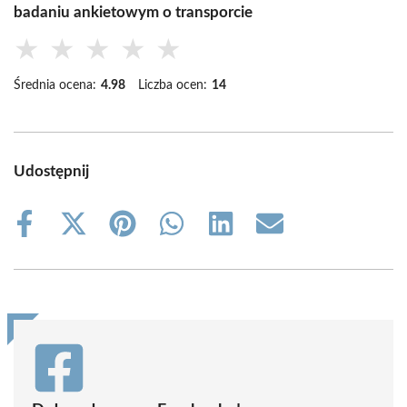
badaniu ankietowym o transporcie
★
★
★
★
★
Średnia ocena:
4.98
Liczba ocen:
14
Udostępnij
Share
Share
Share
Share
Share
Share
on
on
on
on
on
on
Facebook
X
Pinterest
WhatsApp
LinkedIn
Email
(Twitter)