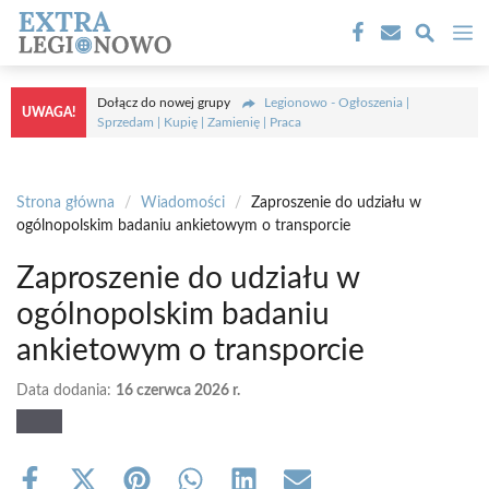
Przejdź
M
do
treści
Dołącz do nowej grupy
Legionowo - Ogłoszenia |
UWAGA!
Sprzedam | Kupię | Zamienię | Praca
Strona główna
/
Wiadomości
/
Zaproszenie do udziału w
ogólnopolskim badaniu ankietowym o transporcie
Zaproszenie do udziału w
ogólnopolskim badaniu
ankietowym o transporcie
Data dodania:
16 czerwca 2026 r.
Share
Share
Share
Share
Share
Share