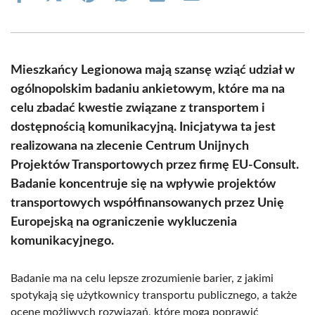
on
on
on
on
on
on
Facebook
X
Pinterest
WhatsApp
LinkedIn
Email
(Twitter)
Mieszkańcy Legionowa mają szansę wziąć udział w
ogólnopolskim badaniu ankietowym, które ma na
celu zbadać kwestie związane z transportem i
dostępnością komunikacyjną. Inicjatywa ta jest
realizowana na zlecenie Centrum Unijnych
Projektów Transportowych przez firmę EU-Consult.
Badanie koncentruje się na wpływie projektów
transportowych współfinansowanych przez Unię
Europejską na ograniczenie wykluczenia
komunikacyjnego.
Badanie ma na celu lepsze zrozumienie barier, z jakimi
spotykają się użytkownicy transportu publicznego, a także
ocenę możliwych rozwiązań, które mogą poprawić