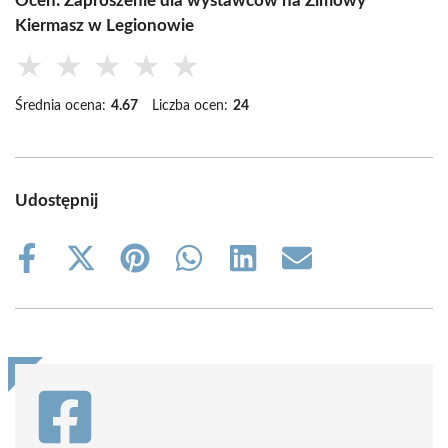
Oceń: Zaproszenie dla wystawców na Zimowy
Kiermasz w Legionowie
★
★
★
★
★
Średnia ocena:
4.67
Liczba ocen:
24
Udostępnij
Share
Share
Share
Share
Share
Share
on
on
on
on
on
on
Facebook
X
Pinterest
WhatsApp
LinkedIn
Email
(Twitter)