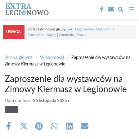
Przejdź
M
do
treści
Dołącz do nowej grupy
Legionowo - Ogłoszenia |
UWAGA!
Sprzedam | Kupię | Zamienię | Praca
Strona główna
/
Wiadomości
/
Zaproszenie dla wystawców na
Zimowy Kiermasz w Legionowie
Zaproszenie dla wystawców na
Zimowy Kiermasz w Legionowie
Data dodania:
26 listopada 2025 r.
Share
Share
Share
Share
Share
Share
on
on
on
on
on
on
Facebook
X
Pinterest
WhatsApp
LinkedIn
Email