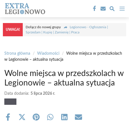
Przejdź
M
do
treści
Dołącz do nowej grupy
Legionowo - Ogłoszenia |
UWAGA!
Sprzedam | Kupię | Zamienię | Praca
Strona główna
/
Wiadomości
/
Wolne miejsca w przedszkolach
w Legionowie – aktualna sytuacja
Wolne miejsca w przedszkolach w
Legionowie – aktualna sytuacja
Data dodania:
5 lipca 2026 r.
Share
Share
Share
Share
Share
Share
on
on
on
on
on
on
Facebook
X
Pinterest
WhatsApp
LinkedIn
Email