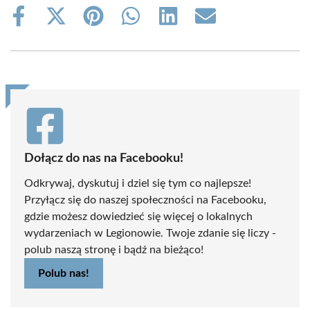
Share
Share
Share
Share
Share
Share
on
on
on
on
on
on
Facebook
X
Pinterest
WhatsApp
LinkedIn
Email
(Twitter)
Dołącz do nas na Facebooku!
Odkrywaj, dyskutuj i dziel się tym co najlepsze!
Przyłącz się do naszej społeczności na Facebooku,
gdzie możesz dowiedzieć się więcej o lokalnych
wydarzeniach w Legionowie. Twoje zdanie się liczy -
polub naszą stronę i bądź na bieżąco!
Polub nas!