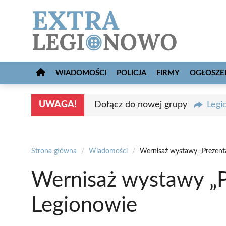
Przejdź
do
treści
WIADOMOŚCI
POLICJA
FIRMY
OGŁOSZE
UWAGA!
Dołącz do nowej grupy
Legi
Strona główna
/
Wiadomości
/
Wernisaż wystawy „Prezent
Wernisaż wystawy „P
Legionowie