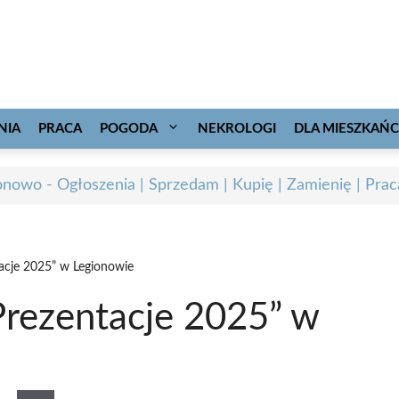
NIA
PRACA
POGODA
NEKROLOGI
DLA MIESZKAŃ
onowo - Ogłoszenia | Sprzedam | Kupię | Zamienię | Prac
acje 2025” w Legionowie
rezentacje 2025” w