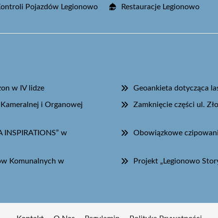
Kontroli Pojazdów Legionowo
Restauracje Legionowo
n w IV lidze
Geoankieta dotycząca l
 Kameralnej i Organowej
Zamknięcie części ul. Z
DA INSPIRATIONS” w
Obowiązkowe czipowanie
dów Komunalnych w
Projekt „Legionowo Story