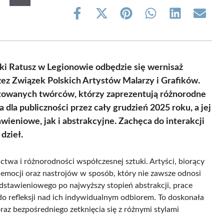
Share
Share
Share
Share
Share
Share
on
on
on
on
on
on
Facebook
X
Pinterest
WhatsApp
LinkedIn
Email
(Twitter)
uki Ratusz w Legionowie odbędzie się wernisaż
ez Związek Polskich Artystów Malarzy i Grafików.
ntowanych twórców, którzy zaprezentują różnorodne
dla publiczności przez cały grudzień 2025 roku, a jej
eniowe, jak i abstrakcyjne. Zachęca do interakcji
dzieł.
twa i różnorodności współczesnej sztuki. Artyści, biorący
, emocji oraz nastrojów w sposób, który nie zawsze odnosi
dstawieniowego po najwyższy stopień abstrakcji, prace
do refleksji nad ich indywidualnym odbiorem. To doskonała
az bezpośredniego zetknięcia się z różnymi stylami