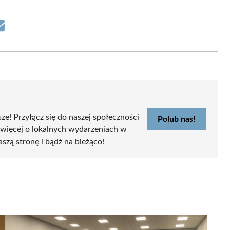
Share
on
Email
sze! Przyłącz się do naszej społeczności
Polub nas!
 więcej o lokalnych wydarzeniach w
aszą stronę i bądź na bieżąco!