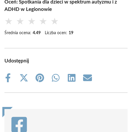
Oceń: Spotkania dla dzieci w spektrum autyzmu i z
ADHD w Legionowie
★
★
★
★
★
Średnia ocena:
4.49
Liczba ocen:
19
Udostępnij
Share
Share
Share
Share
Share
Share
on
on
on
on
on
on
Facebook
X
Pinterest
WhatsApp
LinkedIn
Email
(Twitter)