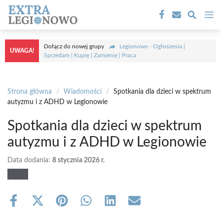
Przejdź
M
do
treści
Dołącz do nowej grupy
Legionowo - Ogłoszenia |
UWAGA!
Sprzedam | Kupię | Zamienię | Praca
Strona główna
/
Wiadomości
/
Spotkania dla dzieci w spektrum
autyzmu i z ADHD w Legionowie
Spotkania dla dzieci w spektrum
autyzmu i z ADHD w Legionowie
Data dodania:
8 stycznia 2026 r.
Share
Share
Share
Share
Share
Share
on
on
on
on
on
on
Facebook
X
Pinterest
WhatsApp
LinkedIn
Email