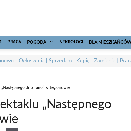
A
PRACA
POGODA
NEKROLOGI
DLA MIESZKAŃCÓ
onowo - Ogłoszenia | Sprzedam | Kupię | Zamienię | Prac
u „Następnego dnia rano” w Legionowie
ektaklu „Następnego
owie