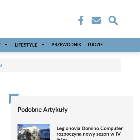
W
LIFESTYLE
PRZEWODNIK
LUDZIE
a
Podobne Artykuły
Legionovia Domino Computer
rozpoczyna nowy sezon w IV
lidze