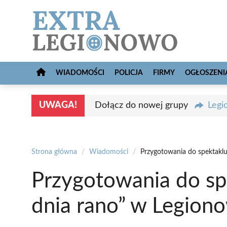
Przejdź
do
treści
WIADOMOŚCI
POLICJA
FIRMY
OGŁOSZENI
UWAGA!
Dołącz do nowej grupy
Legi
Strona główna
/
Wiadomości
/
Przygotowania do spektakl
Przygotowania do sp
dnia rano” w Legion