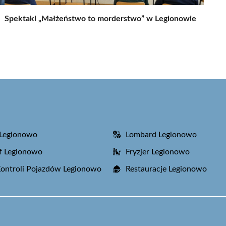
Spektakl „Małżeństwo to morderstwo” w Legionowie
 Legionowo
Lombard Legionowo
f Legionowo
Fryzjer Legionowo
Kontroli Pojazdów Legionowo
Restauracje Legionowo