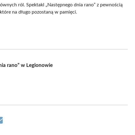
łównych ról. Spektakl „Następnego dnia rano” z pewnością
które na długo pozostaną w pamięci.
nia rano” w Legionowie
Share
on
Email