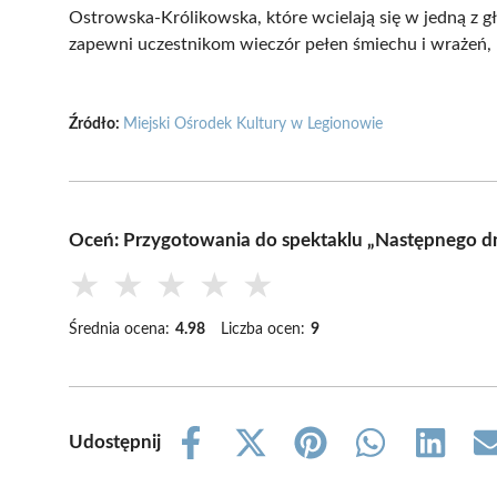
Ostrowska-Królikowska, które wcielają się w jedną z g
zapewni uczestnikom wieczór pełen śmiechu i wrażeń, 
Źródło:
Miejski Ośrodek Kultury w Legionowie
Oceń: Przygotowania do spektaklu „Następnego d
★
★
★
★
★
Średnia ocena:
4.98
Liczba ocen:
9
Udostępnij
Share
Share
Share
Share
Share
on
on
on
on
on
Facebook
X
Pinterest
WhatsApp
LinkedIn