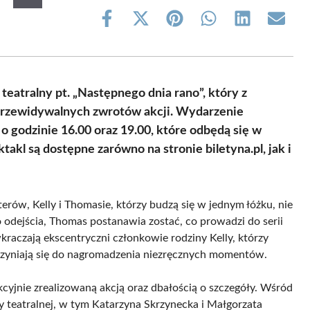
Share
Share
Share
Share
Share
Share
on
on
on
on
on
on
Facebook
X
Pinterest
WhatsApp
LinkedIn
Email
(Twitter)
eatralny pt. „Następnego dnia rano”, który z
eprzewidywalnych zwrotów akcji. Wydarzenie
o godzinie 16.00 oraz 19.00, które odbędą się w
ktakl są dostępne zarówno na stronie biletyna.pl, jak i
erów, Kelly i Thomasie, którzy budzą się w jednym łóżku, nie
o odejścia, Thomas postanawia zostać, co prowadzi do serii
kraczają ekscentryczni członkowie rodziny Kelly, którzy
zyczyniają się do nagromadzenia niezręcznych momentów.
cyjnie zrealizowaną akcją oraz dbałością o szczegóły. Wśród
y teatralnej, w tym Katarzyna Skrzynecka i Małgorzata