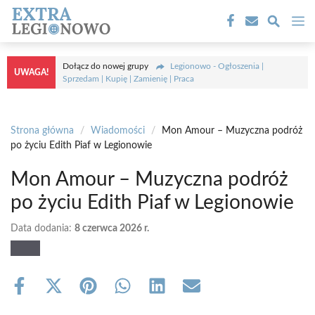
Przejdź
M
do
treści
Dołącz do nowej grupy
Legionowo - Ogłoszenia |
UWAGA!
Sprzedam | Kupię | Zamienię | Praca
Strona główna
/
Wiadomości
/
Mon Amour – Muzyczna podróż
po życiu Edith Piaf w Legionowie
Mon Amour – Muzyczna podróż
po życiu Edith Piaf w Legionowie
Data dodania:
8 czerwca 2026 r.
Share
Share
Share
Share
Share
Share
on
on
on
on
on
on
Facebook
X
Pinterest
WhatsApp
LinkedIn
Email