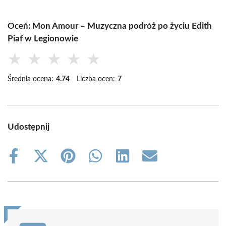
Oceń: Mon Amour – Muzyczna podróż po życiu Edith
Piaf w Legionowie
★
★
★
★
★
Średnia ocena:
4.74
Liczba ocen:
7
Udostępnij
Share
Share
Share
Share
Share
Share
on
on
on
on
on
on
Facebook
X
Pinterest
WhatsApp
LinkedIn
Email
(Twitter)