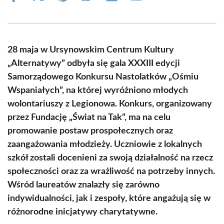
on
on
on
on
on
on
Facebook
X
Pinterest
WhatsApp
LinkedIn
Email
(Twitter)
28 maja w Ursynowskim Centrum Kultury
„Alternatywy” odbyła się gala XXXIII edycji
Samorządowego Konkursu Nastolatków „Ośmiu
Wspaniałych”, na której wyróżniono młodych
wolontariuszy z Legionowa. Konkurs, organizowany
przez Fundację „Świat na Tak”, ma na celu
promowanie postaw prospołecznych oraz
zaangażowania młodzieży. Uczniowie z lokalnych
szkół zostali docenieni za swoją działalność na rzecz
społeczności oraz za wrażliwość na potrzeby innych.
Wśród laureatów znalazły się zarówno
indywidualności, jak i zespoły, które angażują się w
różnorodne inicjatywy charytatywne.