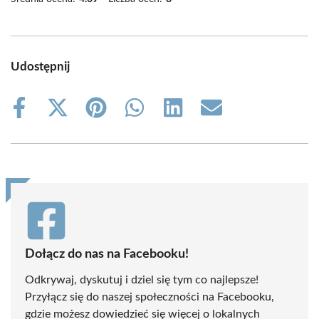
Udostępnij
Share
Share
Share
Share
Share
Share
on
on
on
on
on
on
Facebook
X
Pinterest
WhatsApp
LinkedIn
Email
(Twitter)
Dołącz do nas na Facebooku!
Odkrywaj, dyskutuj i dziel się tym co najlepsze!
Przyłącz się do naszej społeczności na Facebooku,
gdzie możesz dowiedzieć się więcej o lokalnych