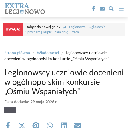
Przejdź
M
do
treści
Dołącz do nowej grupy
Legionowo - Ogłoszenia |
UWAGA!
Sprzedam | Kupię | Zamienię | Praca
Strona główna
/
Wiadomości
/
Legionowscy uczniowie
docenieni w ogólnopolskim konkursie „Ośmiu Wspaniałych”
Legionowscy uczniowie docenieni
w ogólnopolskim konkursie
„Ośmiu Wspaniałych”
Data dodania:
29 maja 2026 r.
Share
Share
Share
Share
Share
Share