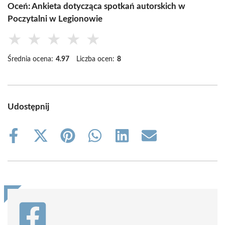
Oceń: Ankieta dotycząca spotkań autorskich w
Poczytalni w Legionowie
★
★
★
★
★
Średnia ocena:
4.97
Liczba ocen:
8
Udostępnij
Share
Share
Share
Share
Share
Share
on
on
on
on
on
on
Facebook
X
Pinterest
WhatsApp
LinkedIn
Email
(Twitter)