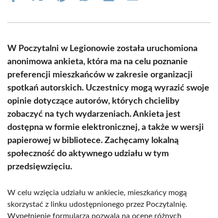
on
on
on
on
on
on
Facebook
X
Pinterest
WhatsApp
LinkedIn
Email
(Twitter)
W Poczytalni w Legionowie została uruchomiona
anonimowa ankieta, która ma na celu poznanie
preferencji mieszkańców w zakresie organizacji
spotkań autorskich. Uczestnicy mogą wyrazić swoje
opinie dotyczące autorów, których chcieliby
zobaczyć na tych wydarzeniach. Ankieta jest
dostępna w formie elektronicznej, a także w wersji
papierowej w bibliotece. Zachęcamy lokalną
społeczność do aktywnego udziału w tym
przedsięwzięciu.
W celu wzięcia udziału w ankiecie, mieszkańcy mogą
skorzystać z linku udostępnionego przez Poczytalnię.
Wypełnienie formularza pozwala na ocenę różnych