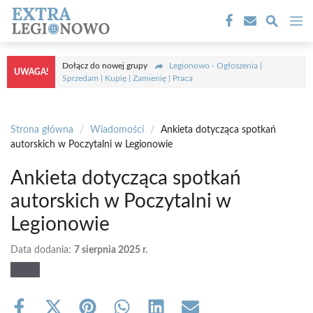
Przejdź
M
do
treści
Dołącz do nowej grupy
Legionowo - Ogłoszenia |
UWAGA!
Sprzedam | Kupię | Zamienię | Praca
Strona główna
/
Wiadomości
/
Ankieta dotycząca spotkań
autorskich w Poczytalni w Legionowie
Ankieta dotycząca spotkań
autorskich w Poczytalni w
Legionowie
Data dodania:
7 sierpnia 2025 r.
Share
Share
Share
Share
Share
Share