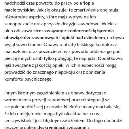
nadchodzi czas powrotu do pracy po
urlopie
macierzyńskim
. Jak się okazuje, te zmartwienia obejmują
różnorodne aspekty, które mają wpływ na ich
samopoczucie oraz przyszłe decyzje zawodowe. Wiele z
nich odczuwa
stres związany z koniecznością łączenia
obowiązków zawodowych i opieki nad dzieckiem
, co bywa
wyjątkowo trudne. Obawy o utratę bliskiego kontaktu z
maluszkiem oraz poczucie winy z powodu oddania go pod
pieczę innych osób tylko potęgują te napięcia. Dodatkowo,
lęki związane z jakością opieki w ich nieobecności mogą
prowadzić do znacznego niepokoju oraz obniżenia
komfortu psychicznego.
Innym istotnym zagadnieniem są obawy dotyczące
wzmocnienia pozycji zawodowej oraz reintegracji w
zespole po dłuższej przerwie. Niektóre mamy martwią się,
że ich umiejętności mogą być nieaktualne, co w
rzeczywistości jest błędnym założeniem. Do tego dochodzi
jeszcze problem
dyskryminacji związanej z