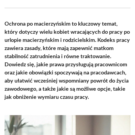
Facebook
X
Pinterest
WhatsApp
LinkedIn
Email
(Twitter)
Ochrona po macierzyńskim to kluczowy temat,
który dotyczy wielu kobiet wracających do pracy po
urlopie macierzyńskim i rodzicielskim. Kodeks pracy
zawiera zasady, które mają zapewnić matkom
stabilność zatrudnienia i równe traktowanie.
Dowiedz się, jakie prawa przysługują pracownicom
oraz jakie obowiązki spoczywają na pracodawcach,
aby ułatwić wcześniej wspomniany powrót do życia
zawodowego, a także jakie są możliwe opcje, takie
jak obniżenie wymiaru czasu pracy.