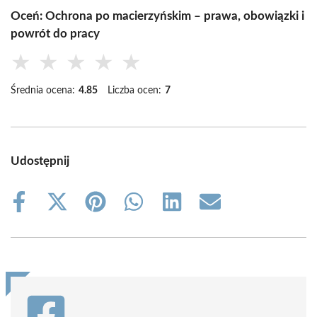
Oceń: Ochrona po macierzyńskim – prawa, obowiązki i
powrót do pracy
★
★
★
★
★
Średnia ocena:
4.85
Liczba ocen:
7
Udostępnij
Share
Share
Share
Share
Share
Share
on
on
on
on
on
on
Facebook
X
Pinterest
WhatsApp
LinkedIn
Email
(Twitter)