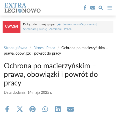
Przejdź
M
do
treści
Dołącz do nowej grupy
Legionowo - Ogłoszenia |
UWAGA!
Sprzedam | Kupię | Zamienię | Praca
Strona główna
/
Biznes i Praca
/
Ochrona po macierzyńskim –
prawa, obowiązki i powrót do pracy
Ochrona po macierzyńskim –
prawa, obowiązki i powrót do
pracy
Data dodania:
14 maja 2025 r.
Share
Share
Share
Share
Share
Share
on
on
on
on
on
on