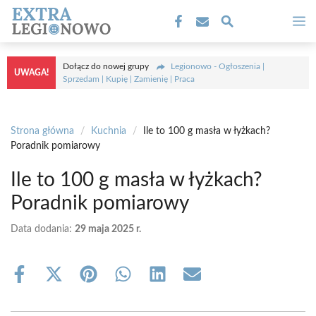
Przejdź
M
do
treści
Dołącz do nowej grupy
Legionowo - Ogłoszenia |
UWAGA!
Sprzedam | Kupię | Zamienię | Praca
Strona główna
/
Kuchnia
/
Ile to 100 g masła w łyżkach?
Poradnik pomiarowy
Ile to 100 g masła w łyżkach?
Poradnik pomiarowy
Data dodania:
29 maja 2025 r.
Share
Share
Share
Share
Share
Share
on
on
on
on
on
on
Facebook
X
Pinterest
WhatsApp
LinkedIn
Email
(Twitter)