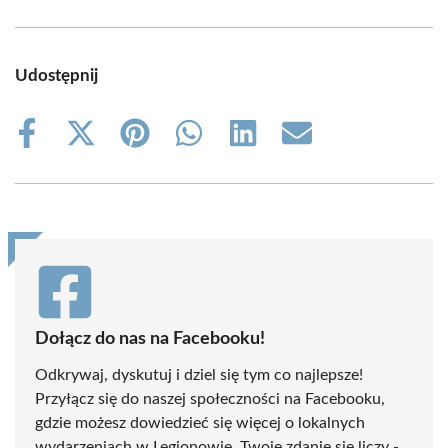
Udostępnij
Share
Share
Share
Share
Share
Share
on
on
on
on
on
on
Facebook
X
Pinterest
WhatsApp
LinkedIn
Email
(Twitter)
Dołącz do nas na Facebooku!
Odkrywaj, dyskutuj i dziel się tym co najlepsze!
Przyłącz się do naszej społeczności na Facebooku,
gdzie możesz dowiedzieć się więcej o lokalnych
wydarzeniach w Legionowie. Twoje zdanie się liczy -