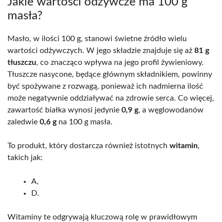
Jakie wartości odżywcze ma 100 g
masła?
Masło, w ilości 100 g, stanowi świetne źródło wielu
wartości odżywczych. W jego składzie znajduje się aż
81 g
tłuszczu
, co znacząco wpływa na jego profil żywieniowy.
Tłuszcze nasycone, będące głównym składnikiem, powinny
być spożywane z rozwagą, ponieważ ich nadmierna ilość
może negatywnie oddziaływać na zdrowie serca. Co więcej,
zawartość białka wynosi jedynie
0,9 g
, a węglowodanów
zaledwie
0,6 g
na 100 g masła.
To produkt, który dostarcza również istotnych
witamin
,
takich jak:
A,
D.
Witaminy te odgrywają kluczową rolę w prawidłowym