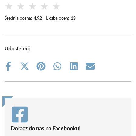
★
★
★
★
★
Średnia ocena:
4.92
Liczba ocen:
13
Udostępnij
Share
Share
Share
Share
Share
Share
on
on
on
on
on
on
Facebook
X
Pinterest
WhatsApp
LinkedIn
Email
(Twitter)
Dołącz do nas na Facebooku!