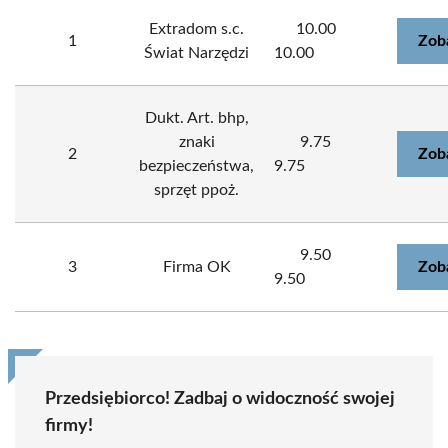
Extradom s.c.
10.00
1
Zob
Świat Narzędzi
10.00
Dukt. Art. bhp,
znaki
9.75
2
Zob
bezpieczeństwa,
9.75
sprzęt ppoż.
9.50
3
Firma OK
Zob
9.50
Przedsiębiorco! Zadbaj o widoczność swojej
firmy!