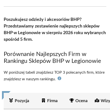
Facebook
X
Pinterest
WhatsApp
LinkedIn
Email
(Twitter)
Poszukujesz odzieży i akcesoriów BHP?
Przedstawiamy zestawienie najlepszych sklepów
BHP w Legionowie w sierpniu 2026 roku wybranych
spośród 5 firm.
Porównanie Najlepszych Firm w
Rankingu Sklepów BHP w Legionowie
W poniższej tabeli znajdziesz TOP 3 polecanych firm, które
znajdziesz w naszym rankingu.
Pozycja
Firma
Ocena
Wizy