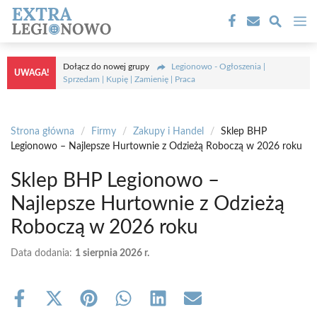
Przejdź
M
do
treści
Dołącz do nowej grupy
Legionowo - Ogłoszenia |
UWAGA!
Sprzedam | Kupię | Zamienię | Praca
Strona główna
/
Firmy
/
Zakupy i Handel
/
Sklep BHP
Legionowo – Najlepsze Hurtownie z Odzieżą Roboczą w 2026 roku
Sklep BHP Legionowo –
Najlepsze Hurtownie z Odzieżą
Roboczą w 2026 roku
Data dodania:
1 sierpnia 2026 r.
Share
Share
Share
Share
Share
Share
on
on
on
on
on
on