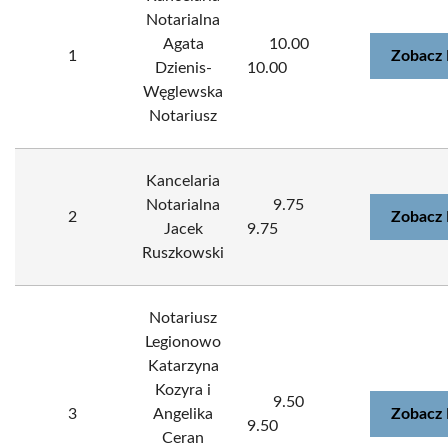
Notarialna
Agata
10.00
1
Zobacz 
Dzienis-
10.00
Węglewska
Notariusz
Kancelaria
Notarialna
9.75
2
Zobacz 
Jacek
9.75
Ruszkowski
Notariusz
Legionowo
Katarzyna
Kozyra i
9.50
3
Angelika
Zobacz 
9.50
Ceran