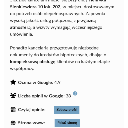
Siedziba kancelarii mieści się przy ulicy
Henryka
Sienkiewicza 10 lok. 202
, w miejscu dostosowanym
do potrzeb osób niepełnosprawnych. Zapewnia
wysoką jakość usług połączoną z
przyjazną
atmosferą
, a wizyty wymagają wcześniejszego
umówienia.
Ponadto kancelaria przygotowuje niezbędne
dokumenty do kredytów hipotecznych, dbając o
kompleksową obsługę
klientów na każdym etapie
współpracy.
Ocena w Google:
4.9
Liczba opinii w Google:
38
Czytaj opinie:
Zobacz profil
Strona www:
Pokaż stronę