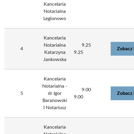
Kancelaria
Notarialna
Legionowo
Kancelaria
Notarialna
9.25
4
Zobacz 
Katarzyna
9.25
Jankowska
Kancelaria
Notarialna -
9.00
5
dr Igor
Zobacz 
9.00
Baranowski
I Notariusz
Kancelaria