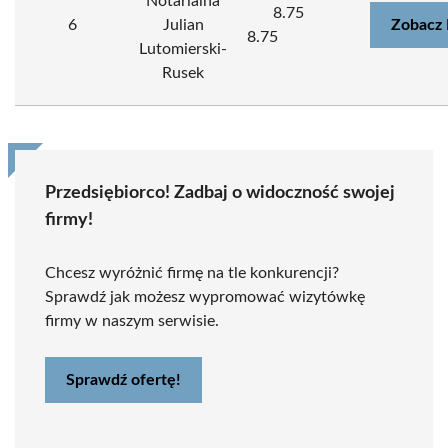
Notarialna
8.75
6
Julian
Zobacz 
8.75
Lutomierski-
Rusek
Przedsiębiorco! Zadbaj o widoczność swojej
firmy!
Chcesz wyróżnić firmę na tle konkurencji?
Sprawdź jak możesz wypromować wizytówkę
firmy w naszym serwisie.
Sprawdź ofertę!