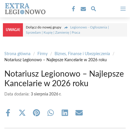
Przejdź
M
do
treści
Dołącz do nowej grupy
Legionowo - Ogłoszenia |
UWAGA!
Sprzedam | Kupię | Zamienię | Praca
Strona główna
/
Firmy
/
Biznes, Finanse i Ubezpieczenia
/
Notariusz Legionowo – Najlepsze Kancelarie w 2026 roku
Notariusz Legionowo – Najlepsze
Kancelarie w 2026 roku
Data dodania:
3 sierpnia 2026 r.
Share
Share
Share
Share
Share
Share
on
on
on
on
on
on
Facebook
X
Pinterest
WhatsApp
LinkedIn
Email
(Twitter)