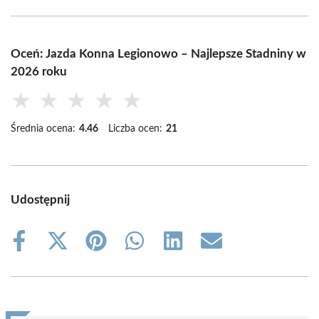
Oceń: Jazda Konna Legionowo – Najlepsze Stadniny w
2026 roku
★
★
★
★
★
Średnia ocena:
4.46
Liczba ocen:
21
Udostępnij
Share
Share
Share
Share
Share
Share
on
on
on
on
on
on
Facebook
X
Pinterest
WhatsApp
LinkedIn
Email
(Twitter)