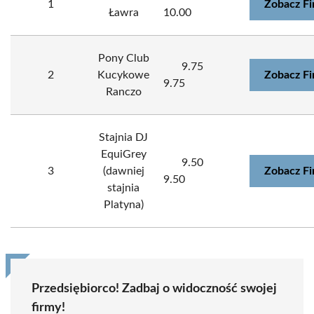
1
Zobacz F
Ławra
10.00
Pony Club
9.75
2
Kucykowe
Zobacz F
9.75
Ranczo
Stajnia DJ
EquiGrey
9.50
3
(dawniej
Zobacz F
9.50
stajnia
Platyna)
Przedsiębiorco! Zadbaj o widoczność swojej
firmy!