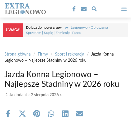
Przejdź
M
do
treści
Dołącz do nowej grupy
Legionowo - Ogłoszenia |
UWAGA!
Sprzedam | Kupię | Zamienię | Praca
Strona główna
/
Firmy
/
Sport i rekreacja
/
Jazda Konna
Legionowo – Najlepsze Stadniny w 2026 roku
Jazda Konna Legionowo –
Najlepsze Stadniny w 2026 roku
Data dodania:
2 sierpnia 2026 r.
Share
Share
Share
Share
Share
Share
on
on
on
on
on
on
Facebook
X
Pinterest
WhatsApp
LinkedIn
Email
(Twitter)