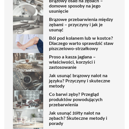
Brązowy osad na zębach –
domowe sposoby na jego
usunięcie
Brązowe przebarwienia między
zębami – przyczyny i jak je
usunąć
Ból pod kolanem lub w kostce?
Dlaczego warto sprawdzić staw
piszczelowo-strzałkowy
Proso a kasza jaglana –
właściwości, korzyści i
zastosowanie
Jak usunąć brązowy nalot na
języku? Przyczyny i skuteczne
metody
Co barwi zęby? Przegląd
produktów powodujących
przebarwienia
Jak usunąć żółty nalot na
zębach? Skuteczne metody i
porady