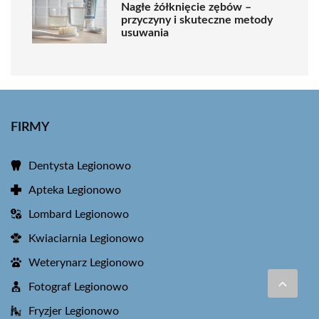
Nagłe żółknięcie zębów –
przyczyny i skuteczne metody
usuwania
FIRMY
Dentysta Legionowo
Apteka Legionowo
Lombard Legionowo
Kwiaciarnia Legionowo
Weterynarz Legionowo
Fotograf Legionowo
Fryzjer Legionowo