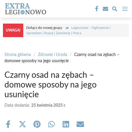
Przejdź
M
do
treści
Dołącz do nowej grupy
Legionowo - Ogłoszenia |
UWAGA!
Sprzedam | Kupię | Zamienię | Praca
Strona główna
/
Zdrowie i Uroda
/
Czarny osad na zębach –
domowe sposoby na jego usunięcie
Czarny osad na zębach –
domowe sposoby na jego
usunięcie
Data dodania:
25 kwietnia 2025 r.
Share
Share
Share
Share
Share
Share
on
on
on
on
on
on