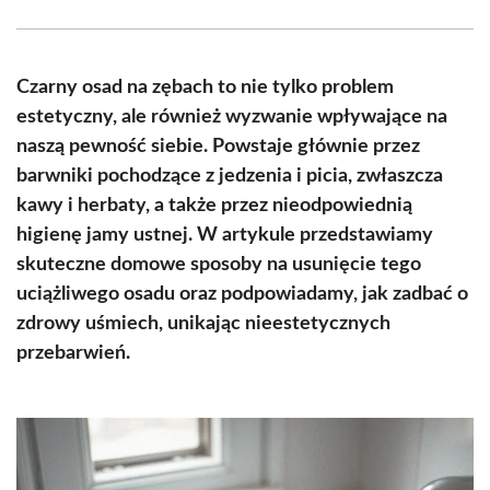
Facebook
X
Pinterest
WhatsApp
LinkedIn
Email
(Twitter)
Czarny osad na zębach to nie tylko problem
estetyczny, ale również wyzwanie wpływające na
naszą pewność siebie. Powstaje głównie przez
barwniki pochodzące z jedzenia i picia, zwłaszcza
kawy i herbaty, a także przez nieodpowiednią
higienę jamy ustnej. W artykule przedstawiamy
skuteczne domowe sposoby na usunięcie tego
uciążliwego osadu oraz podpowiadamy, jak zadbać o
zdrowy uśmiech, unikając nieestetycznych
przebarwień.