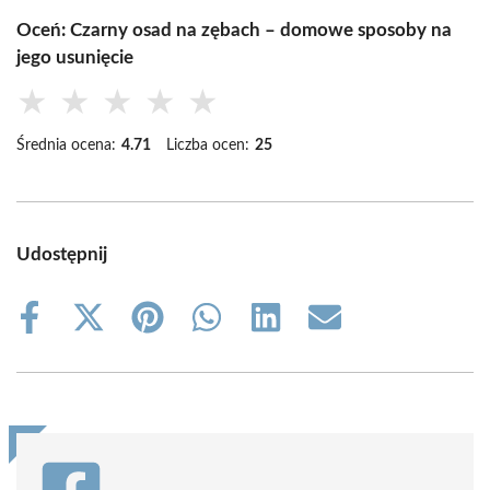
Oceń: Czarny osad na zębach – domowe sposoby na
jego usunięcie
★
★
★
★
★
Średnia ocena:
4.71
Liczba ocen:
25
Udostępnij
Share
Share
Share
Share
Share
Share
on
on
on
on
on
on
Facebook
X
Pinterest
WhatsApp
LinkedIn
Email
(Twitter)