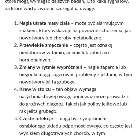
które mogą wymagać dalszych badań. Oto kilka sygnałów,
na które warto zwrócić szczególną uwagę:
Nagła utrata masy ciała
– może być alarmującym
znakiem, który wskazuje na poważne schorzenia, jak
nowotwory lub choroby metaboliczne.
Przewlekłe zmęczenie
– często jest oznaką
niedoborów witamin, anemii lub zaburzeń
hormonalnych.
Zmiany w rytmie wypróżnień
– nagłe zaparcia lub
biegunki mogą sugerować problemy z jelitami, w tym
nowotwory jelita grubego.
Krew w stolcu
– ten objaw wymaga
natychmiastowej uwagi, ponieważ może prowadzić
do groźnych diagnoz, takich jak polipy jelitowe lub
rak jelita grubego.
Częste infekcje
– mogą być symptomem
osłabionego układu odpornościowego, co często jest
wynikiem długotrwałych chorób, w tym