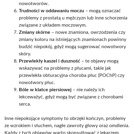
nowotworów.
Trudności w oddawaniu moczu
– mogą oznaczać
problemy z prostatą u mężczyzn lub inne schorzenia
związane z układem moczowym.
Zmiany skórne
– nowe znamiona, owrzodzenia czy
zmiany koloru na istniejących znamionach powinny
budzić niepokój, gdyż mogą sugerować nowotwory
skóry.
Przewlekły kaszel i duszność
– te objawy mogą
wskazywać na problemy z płucami, takie jak
przewlekła obturacyjna choroba płuc (POChP) czy
nowotwory płuc.
Bóle w klatce piersiowej
– nie należy ich
lekceważyć, gdyż mogą być związane z chorobami
serca.
Inne niepokojące symptomy to obrzęki kończyn, problemy
ze wzrokiem i słuchem, nagłe zawroty głowy oraz omdlenia.
Każdy z tych objawów warto skonsultować z lekarzem,