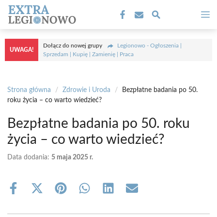
Przejdź
M
do
treści
Dołącz do nowej grupy
Legionowo - Ogłoszenia |
UWAGA!
Sprzedam | Kupię | Zamienię | Praca
Strona główna
/
Zdrowie i Uroda
/
Bezpłatne badania po 50.
roku życia – co warto wiedzieć?
Bezpłatne badania po 50. roku
życia – co warto wiedzieć?
Data dodania:
5 maja 2025 r.
Share
Share
Share
Share
Share
Share
on
on
on
on
on
on
Facebook
X
Pinterest
WhatsApp
LinkedIn
Email
(Twitter)