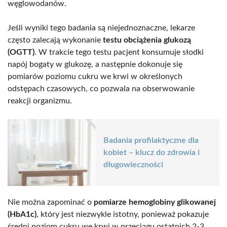
węglowodanów.
Jeśli wyniki tego badania są niejednoznaczne, lekarze
często zalecają wykonanie
testu obciążenia glukozą
(OGTT)
. W trakcie tego testu pacjent konsumuje słodki
napój bogaty w glukozę, a następnie dokonuje się
pomiarów poziomu cukru we krwi w określonych
odstępach czasowych, co pozwala na obserwowanie
reakcji organizmu.
Badania profilaktyczne dla
kobiet – klucz do zdrowia i
długowieczności
Nie można zapominać o
pomiarze hemoglobiny glikowanej
(HbA1c)
, który jest niezwykle istotny, ponieważ pokazuje
średni poziom cukru we krwi w przeciągu ostatnich 2-3