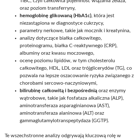
TIBC, czyli całkowita pojemność wiązania żelaza,
oraz poziom transferryny,
hemoglobinę glikowaną (HbA1c)
, która jest
niezastąpiona w diagnostyce cukrzycy,
parametry nerkowe, takie jak mocznik i kreatynina,
analizy dotyczące białka całkowitego,
proteinogramu, białka C-reaktywnego (CRP),
albuminy oraz kwasu moczowego,
ocenę poziomu lipidów, w tym cholesterolu
całkowitego, HDL, LDL oraz trójglicerydów (TG), co
pozwala na lepsze oszacowanie ryzyka związanego z
chorobami sercowo-naczyniowymi,
bilirubinę całkowitą i bezpośrednią
oraz enzymy
wątrobowe, takie jak fosfataza alkaliczna (ALP),
aminotransferaza asparaginianowa (AST),
aminotransferaza alaninowa (ALT) oraz
gammaglutamylotranspeptydaza (GGTP).
Te wszechstronne analizy odgrywają kluczową rolę w